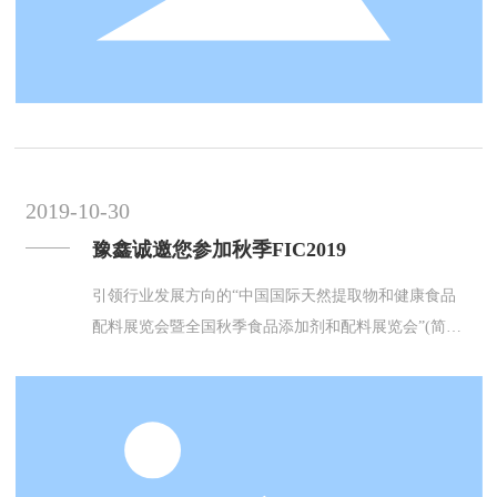
2019-10-30
豫鑫诚邀您参加秋季FIC2019
引领行业发展方向的“中国国际天然提取物和健康食品
配料展览会暨全国秋季食品添加剂和配料展览会”(简称F
IC健康展，英文名称：China InternationalNaturalExtracts
& Health Ingredients Exhibition ，英文简称FIC-Health)，
将于2019年11月14-16日在广州广交会琶洲展馆B区9.1和
10.1展馆举行。本届展会有400多家参展商参展，展出规
模达20000多平方米。为更好地推动天然提取物、功能