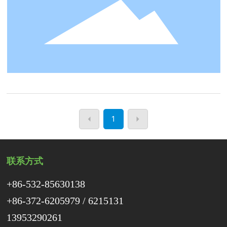
性健康食品配料新产品、新技术的应用，本届展览会新
设“天然提取物、功能性健康食品配料新产品、新技术
推广展区”。豫鑫科技诚邀您亲临现场共襄盛会。
1
联系方式
+86-532-85630138
+86-372-6205979
/
6215131
13953290261