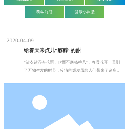
科学前沿
健康小课堂
2020-04-09
给春天来点儿“醇醇”的甜
“沾衣欲湿杏花雨，吹面不寒杨柳风”，春暖花开，又到
了万物生发的时节，疫情的爆发虽给人们带来了诸多不
美好的回忆，但随着春天的来临，国内的疫情也逐步好
转，在这个新生的时节，更需要给生活注入丝丝甜味
儿，让生活更“醇”更“甜”。