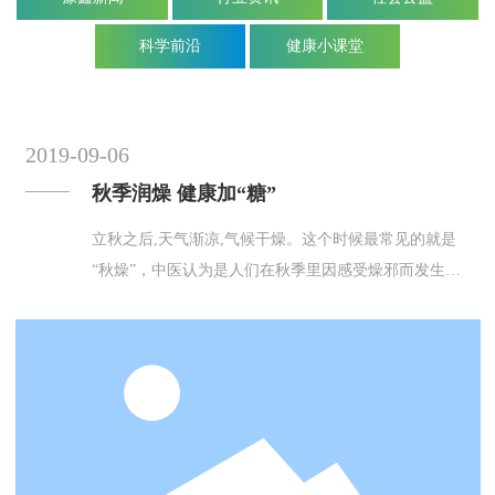
科学前沿
健康小课堂
2019-09-06
秋季润燥 健康加“糖”
立秋之后,天气渐凉,气候干燥。这个时候最常见的就是
“秋燥”，中医认为是人们在秋季里因感受燥邪而发生的
一系列病症。人们在夏季过多的发汗之后,各组织均感水
分不足,如受风凉,易引起头痛、流泪、咽干、鼻塞、咳
嗽、胃痛、关节痛等一系列症状，科学地进行食疗能够
起到明显的效果。在这一时期最好多吃雪梨、鸭梨等。
生食能够清火生津，熟食可以滋阴润肺。